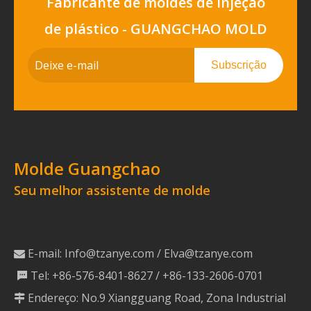
Fabricante de moldes de injeção
de plástico - GUANGCHAO MOLD
Subscrição
Molde Guangchao
Seu melhor assistente de molde
E-mail:
Info@tzanye.com
/
Elva@tzanye.com

Tel: +86-576-8401-8627 / +86-133-2606-0701

Endereço: No.9 Xiangguang Road, Zona Industrial
