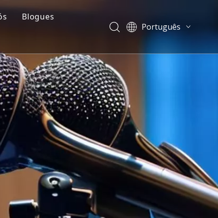
ós
Blogues
Português
il de companhia
Blogues
English
العربية
untas frequentes
Casos
Français
e plástico
Vídeos
Pусский
Español
简体中文