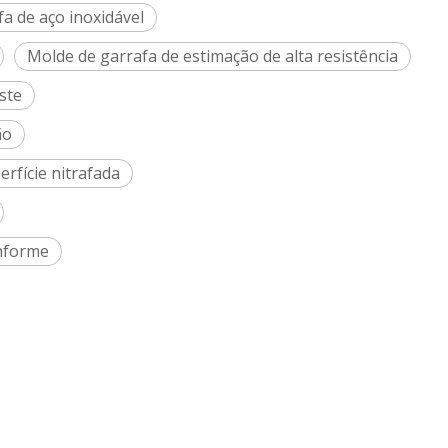
a de aço inoxidável
Molde de garrafa de estimação de alta resistência
ste
ão
rfície nitrafada
onforme