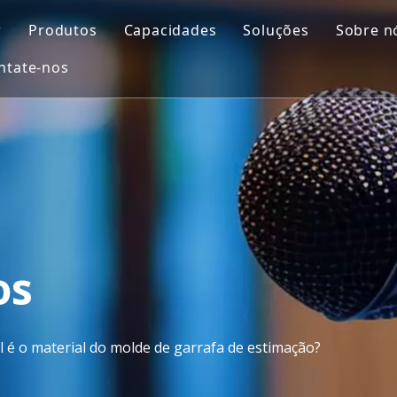
r
Produtos
Capacidades
Soluções
Sobre n
ntate-nos
Molde automotivo
Projeto de molde
Molde de sopro
perf
Molde de peças de motocicleta
Impressão 3D
Inserir Molde
Perg
Molde Médico
Usinagem CNC
Molde de injeção d
Molde para móveis externos
Fabricação de moldes
Molde de pré-forma PET
Controle de qualidade
Molde Doméstico
Moldagem por injeção
os
Molde para eletrodomésticos
 é o material do molde de garrafa de estimação?
Molde de sopro